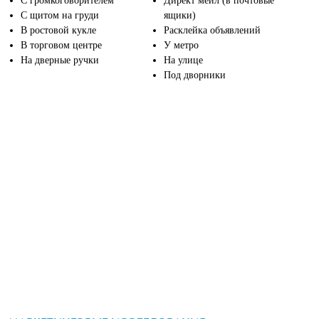
С громкоговорителем
Директ мейл (в почтовые
С щитом на груди
ящики)
В ростовой кукле
Расклейка объявлений
В торговом центре
У метро
На дверные ручки
На улице
Под дворники